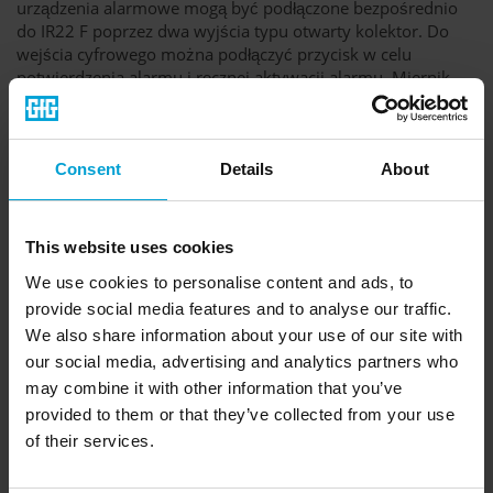
urządzenia alarmowe mogą być podłączone bezpośrednio
do IR22 F poprzez dwa wyjścia typu otwarty kolektor. Do
wejścia cyfrowego można podłączyć przycisk w celu
potwierdzenia alarmu i ręcznej aktywacji alarmu. Miernik
sygnalizuje stany pracy za pomocą diody LED. Serwis i
regulacje przeprowadza się na miejscu za pomocą aplikacji
mobilnej (regulacja jednoosobowa). Do kontroli funkcji
można zastosować gaz testowy za pomocą adaptera
Consent
Details
About
kalibracyjnego.
This website uses cookies
Najważniejsze cechy w skrócie:
We use cookies to personalise content and ads, to
provide social media features and to analyse our traffic.
Informacje ogólne:
We also share information about your use of our site with
zasada pomiaru: Podczerwień (IR)
our social media, advertising and analytics partners who
dla dwutlenku węgla
may combine it with other information that you’ve
zakres temperatur: -40 °C do +60 °C
provided to them or that they’ve collected from your use
Możliwość bezpośredniego podłączenia do
of their services.
zewnętrznych alarmów
oczekiwana żywotność czujnika: > 5 lat