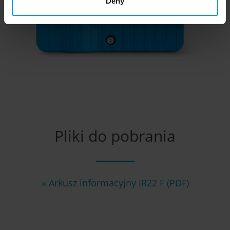
Deny
Pliki do pobrania
» Arkusz informacyjny IR22 F (PDF)