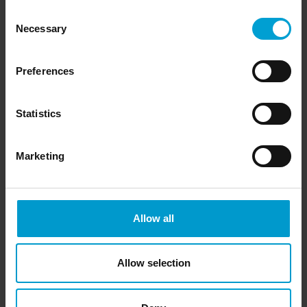
transmisja sygnału: 4-20 mA (z obsługą ACDC) / RS-485
Consent
stopień ochrony: IP65
Necessary
Selection
serwis prez aplikację
Opcjonalnie dostępne:
Preferences
obudowa odporna na warunki atmosferyczne, adapter
kalibracyjny
Statistics
Marketing
Allow all
Allow selection