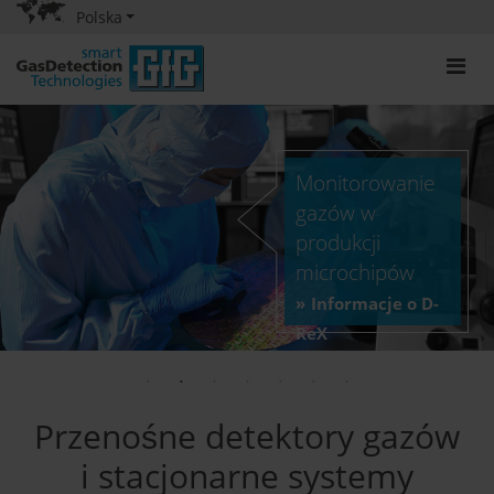
Polska
Monitorowanie
gazów w
produkcji
microchipów
Informacje o D-
ReX
Przenośne detektory gazów
i stacjonarne systemy