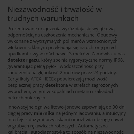
Niezawodność i trwałość w
trudnych warunkach
Prezentowane urządzenia wyróżniają się wyjątkową
odpornością na uszkodzenia mechaniczne. Obudowy
wykonane z wytrzymałych polimerów wzmocnionych
włóknem szklanym przekładają się na ochronę przed
upadkami z wysokości nawet 3 metrów. Zamówisz u nas
detektor gazu
, który spełnia rygorystyczne normy IP68,
gwarantując pełną pyło- i wodoszczelność przy
zanurzeniu na głębokość 2 metrów przez 24 godziny.
Certyfikaty ATEX i IECEx potwierdzają możliwość
bezpiecznej pracy
detektora
w strefach zagrożonych
wybuchem, w tym w kopalniach metanu i zakładach
petrochemicznych.
Innowacyjne ogniwa litowo-jonowe zapewniają do 30 dni
ciągłej pracy
miernika
na jednym ładowaniu, a intuicyjny
interfejs z dużymi przyciskami umożliwia obsługę nawet
w grubych rękawicach roboczych. Automatyczna
kalibracja i autodiagnostyka to sposób na niezawodność