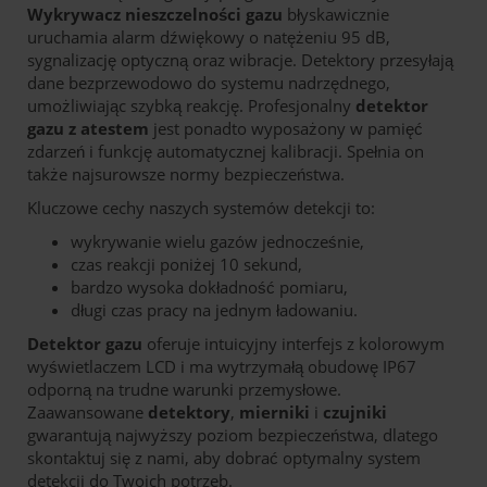
Wykrywacz nieszczelności gazu
błyskawicznie
uruchamia alarm dźwiękowy o natężeniu 95 dB,
sygnalizację optyczną oraz wibracje. Detektory przesyłają
dane bezprzewodowo do systemu nadrzędnego,
umożliwiając szybką reakcję. Profesjonalny
detektor
gazu z atestem
jest ponadto wyposażony w pamięć
zdarzeń i funkcję automatycznej kalibracji. Spełnia on
także najsurowsze normy bezpieczeństwa.
Kluczowe cechy naszych systemów detekcji to:
wykrywanie wielu gazów jednocześnie,
czas reakcji poniżej 10 sekund,
bardzo wysoka dokładność pomiaru,
długi czas pracy na jednym ładowaniu.
Detektor gazu
oferuje intuicyjny interfejs z kolorowym
wyświetlaczem LCD i ma wytrzymałą obudowę IP67
odporną na trudne warunki przemysłowe.
Zaawansowane
detektory
,
mierniki
i
czujniki
gwarantują najwyższy poziom bezpieczeństwa, dlatego
skontaktuj się z nami, aby dobrać optymalny system
detekcji do Twoich potrzeb.