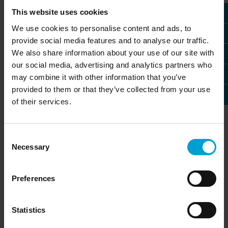
zagrożeniami gazowymi
This website uses cookies
Dostarczamy wysokiej jakości urządzenia, które
We use cookies to personalise content and ads, to
zapewniają kompleksową ochronę przed zagrożeniami
provide social media features and to analyse our traffic.
gazowymi. Zaopatrzysz się u nas analizatory gazów,
We also share information about your use of our site with
których zadaniem jest detekcja niepożądanych substancji
our social media, advertising and analytics partners who
palnych czy toksycznych. Czujniki służą także jako
may combine it with other information that you’ve
wykrywacze nieszczelności gazu
i niedoboru tlenu w
provided to them or that they’ve collected from your use
różnorodnych środowiskach przemysłowych. Nasze
urządzenia wykrywają m.in. metan, siarkowodór, tlenek
of their services.
węgla, amoniak i wiele innych związków chemicznych
stanowiących zagrożenie dla zdrowia i życia
pracowników.
Consent
Necessary
Selection
Wyposażysz się u nas zarówno w
przenośne detektory
gazu
,
jak i rozbudowane systemy stacjonarne detekcji
gazów toksycznych, wybuchowych i spadku tlenu.
Preferences
Zaawansowane
mierniki
i
czujniki
elektrochemiczne,
katalityczne czy na podczerwień gwarantują niezawodne
pomiary nawet w trudnych warunkach. Systemy
Statistics
alarmowe natychmiast ostrzegają o przekroczeniu
dopuszczalnych stężeń, a bezprzewodowa transmisja