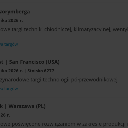
 Norymberga
ika 2026 r.
we targi techniki chłodniczej, klimatyzacyjnej, wentyl
wa targów
 | San Francisco (USA)
ika 2026 r. | Stoisko 6277
ynarodowe targi technologii półprzewodnikowej
wa targów
k | Warszawa (PL)
26 r.
łowe poświęcone rozwiązaniom w zakresie produkcji 