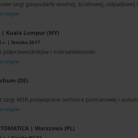
owe targi gospodarki wodnej, ściekowej, odpadowej 
wa targów
 | Kuala Lumpur (MY)
 r. | Stoisko 2617
i półprzewodników i mikroelektroniki
wa targów
chum (DE)
ne targi MSR poświęcone technice pomiarowej i auto
wa targów
TOMATICA | Warszawa (PL)
r. | Stoisko B2.32