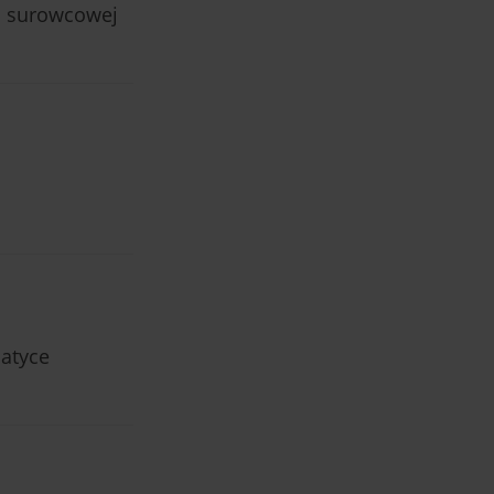
i surowcowej
matyce