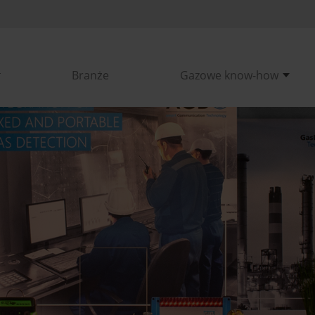
Branże
Gazowe know-how