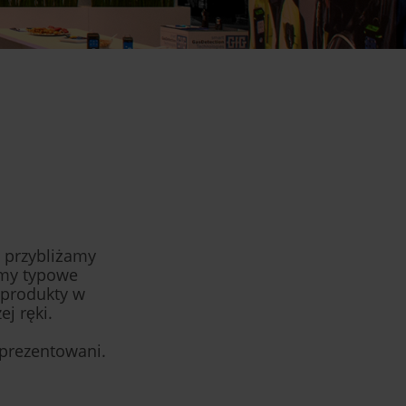
h przybliżamy
emy typowe
 produkty w
j ręki.
eprezentowani.