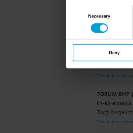
ChemTEC Pola
Consent
16–18 czerwca 2
Necessary
Selection
Targi branżow
Strona interneto
MEORGA | Hal
Deny
17 czerwca 2026
Specjalistyczn
Strona interneto
FORUM BHP |
01–03 września 2
Targi bezpiec
Strona interneto