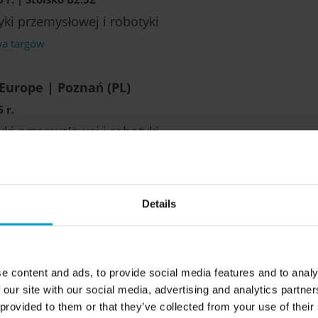
ki przemysłowej i robotyki
wa targów
Europe | Poznań (PL)
 r.
ki przemysłowej i robotyki
wa targów
 | Hanower
Details
26 r. | Hala 27 / stoisko H43
we targi dla straży pożarnej, służb ratowniczych i o
e content and ads, to provide social media features and to analy
wa targów
 our site with our social media, advertising and analytics partn
 provided to them or that they’ve collected from your use of their