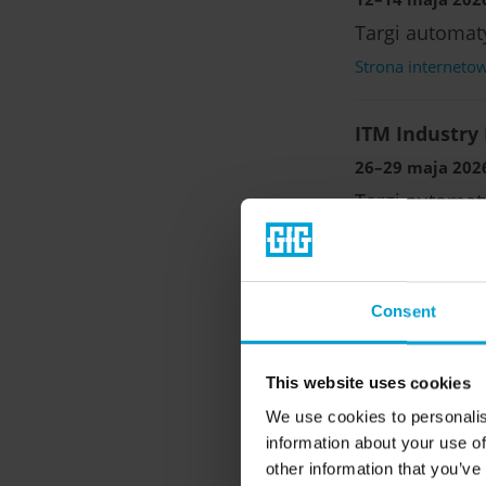
Targi automaty
Strona interneto
ITM Industry 
26–29 maja 2026
Targi automaty
Strona interneto
INTERSCHUTZ
Consent
01–06 czerwca 20
Wiodące świato
This website uses cookies
ludności
We use cookies to personalis
Strona interneto
information about your use of
other information that you’ve