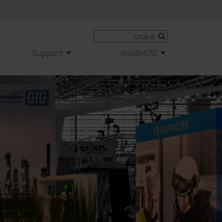
Support
insideGfG