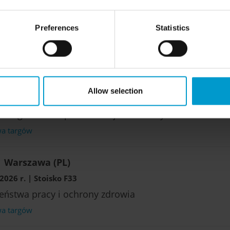
nd | Warszawa (PL)
026 r.
Preferences
Statistics
e dla przemysłu chemicznego
wa targów
le (Saale) (DE)
Allow selection
 r.
e targi techniki pomiarowej i automatyki
wa targów
 Warszawa (PL)
026 r. | Stoisko F33
zeństwa pracy i ochrony zdrowia
wa targów