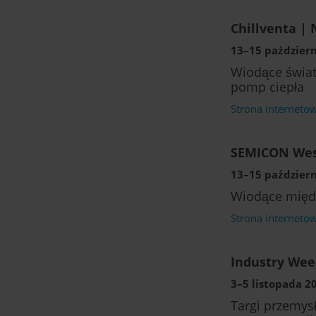
Chillventa |
13–15 październ
Wiodące świato
pomp ciepła
Strona interneto
SEMICON West
13–15 październ
Wiodące międz
Strona interneto
Industry Wee
3–5 listopada 20
Targi przemys