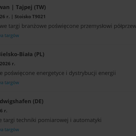
an | Tajpej (TW)
6 r. | Stoisko T9021
we targi branżowe poświęcone przemysłowi półprze
wa targów
ielsko-Biała (PL)
2026 r.
e poświęcone energetyce i dystrybucji energii
wa targów
dwigshafen (DE)
6 r.
e targi techniki pomiarowej i automatyki
wa targów