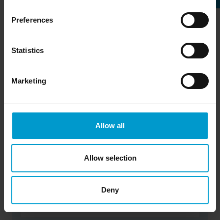
Nachname
*
Preferences
E-Mail-Adresse
*
Statistics
Unternehmen / Organisation
*
Marketing
Titel / Position
Allow all
Kundennummer
Allow selection
Rückruf erbeten?
Deny