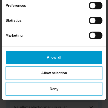
Preferences
Entreprise / Organisation
*
Statistics
Titre / poste
Marketing
Numéro de client
Allow all
Besoin d'etre rappelé ?
Allow selection
Numéro de téléphone
Deny
Veuillez sélectionner un sujet