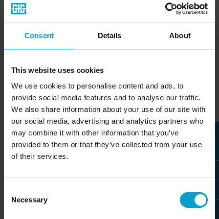
Formulaire de contact
Consent
Details
About
Vos coordonnées
This website uses cookies
We use cookies to personalise content and ads, to
Civilité
*
provide social media features and to analyse our traffic.
We also share information about your use of our site with
our social media, advertising and analytics partners who
Prénom
may combine it with other information that you’ve
provided to them or that they’ve collected from your use
of their services.
Nom de famille
*
Consent
Courriel
*
Necessary
Selection