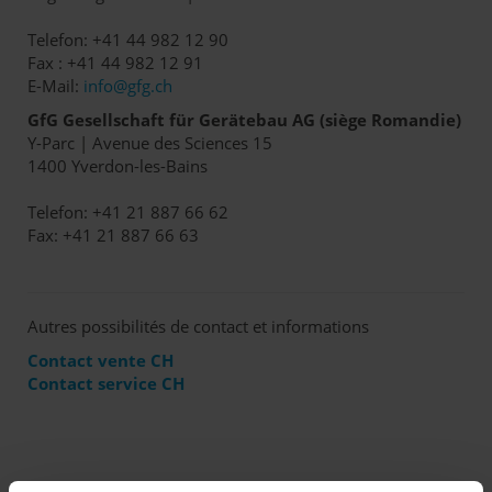
Telefon: +41 44 982 12 90
Fax : +41 44 982 12 91
E-Mail:
info@gfg.ch
GfG Gesellschaft für Gerätebau AG (siège Romandie)
Y-Parc | Avenue des Sciences 15
1400 Yverdon-les-Bains
Telefon: +41 21 887 66 62
Fax: +41 21 887 66 63
Autres possibilités de contact et informations
Contact vente CH
Contact service CH