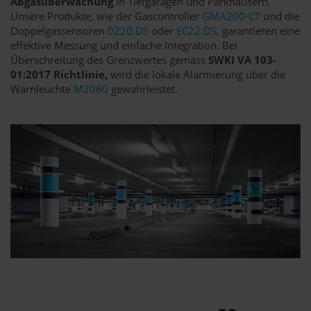
Abgasüberwachung
in Tiefgaragen und Parkhäusern.
Unsere Produkte, wie der Gascontroller
GMA200-CT
und die
Doppelgassensoren
0220.DS
oder
EC22.DS
, garantieren eine
effektive Messung und einfache Integration. Bei
Überschreitung des Grenzwertes gemäss
SWKI VA 103-
01:2017 Richtlinie,
wird die lokale Alarmierung über die
Warnleuchte
M2060
gewährleistet.