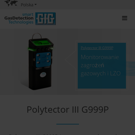
Polska
Polytector III G999P
Monitorowanie
zagrożeń
gazowych i LZO
Polytector III G999P