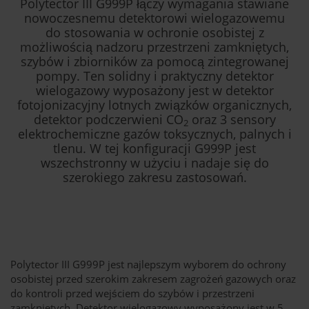
Polytector III G999P łączy wymagania stawiane
nowoczesnemu detektorowi wielogazowemu
do stosowania w ochronie osobistej z
możliwością nadzoru przestrzeni zamkniętych,
szybów i zbiorników za pomocą zintegrowanej
pompy. Ten solidny i praktyczny detektor
wielogazowy wyposażony jest w detektor
fotojonizacyjny lotnych związków organicznych,
detektor podczerwieni CO
oraz 3 sensory
2
elektrochemiczne gazów toksycznych, palnych i
tlenu. W tej konfiguracji G999P jest
wszechstronny w użyciu i nadaje się do
szerokiego zakresu zastosowań.
Polytector III G999P jest najlepszym wyborem do ochrony
osobistej przed szerokim zakresem zagrożeń gazowych oraz
do kontroli przed wejściem do szybów i przestrzeni
zamkniętych. Detektor wielogazowy wyposażony jest w 5