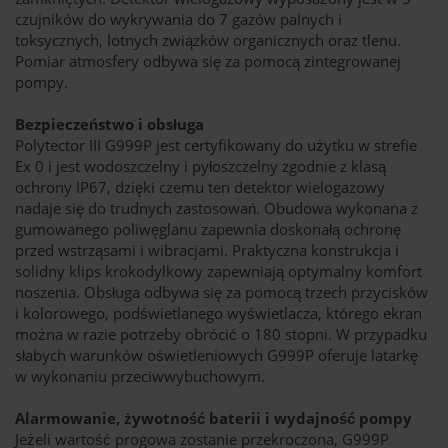
czujników do wykrywania do 7 gazów palnych i
toksycznych, lotnych związków organicznych oraz tlenu.
Pomiar atmosfery odbywa się za pomocą zintegrowanej
pompy.
Bezpieczeństwo i obsługa
Polytector III G999P jest certyfikowany do użytku w strefie
Ex 0 i jest wodoszczelny i pyłoszczelny zgodnie z klasą
ochrony IP67, dzięki czemu ten detektor wielogazowy
nadaje się do trudnych zastosowań. Obudowa wykonana z
gumowanego poliwęglanu zapewnia doskonałą ochronę
przed wstrząsami i wibracjami. Praktyczna konstrukcja i
solidny klips krokodylkowy zapewniają optymalny komfort
noszenia. Obsługa odbywa się za pomocą trzech przycisków
i kolorowego, podświetlanego wyświetlacza, którego ekran
można w razie potrzeby obrócić o 180 stopni. W przypadku
słabych warunków oświetleniowych G999P oferuje latarkę
w wykonaniu przeciwwybuchowym.
Alarmowanie, żywotność baterii i wydajność pompy
Jeżeli wartość progowa zostanie przekroczona, G999P