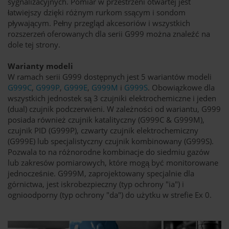
sygnalizacyjnych. Pomiar w przestrzeni otwartej jest
łatwiejszy dzięki różnym rurkom ssącym i sondom
pływającym. Pełny przegląd akcesoriów i wszystkich
rozszerzeń oferowanych dla serii G999 można znaleźć na
dole tej strony.
Warianty modeli
W ramach serii G999 dostępnych jest 5 wariantów modeli
G999C
,
G999P
,
G999E
,
G999M
i
G999S
. Obowiązkowe dla
wszystkich jednostek są 3 czujniki elektrochemiczne i jeden
(dual) czujnik podczerwieni. W zależności od wariantu, G999
posiada również czujnik katalityczny (G999C & G999M),
czujnik PID (G999P), czwarty czujnik elektrochemiczny
(G999E) lub specjalistyczny czujnik kombinowany (G999S).
Pozwala to na różnorodne kombinacje do siedmiu gazów
lub zakresów pomiarowych, które mogą być monitorowane
jednocześnie. G999M, zaprojektowany specjalnie dla
górnictwa, jest iskrobezpieczny (typ ochrony "ia") i
ognioodporny (typ ochrony "da") do użytku w strefie Ex 0.