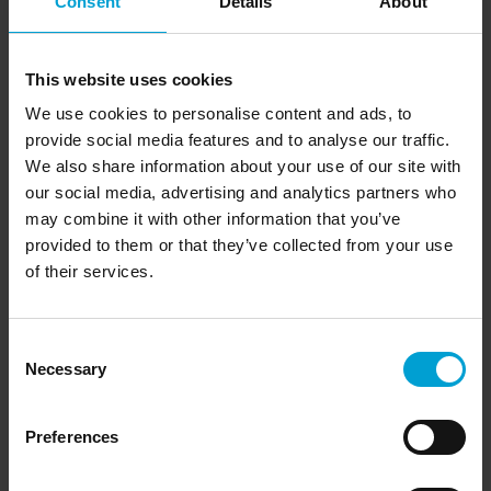
Consent
Details
About
Pliki do pobrania
This website uses cookies
We use cookies to personalise content and ads, to
provide social media features and to analyse our traffic.
We also share information about your use of our site with
» Broszura produktowa G999 (PDF)
our social media, advertising and analytics partners who
» Skrócona instrukcja obsługi G999 (PDF)
may combine it with other information that you’ve
» Skrócona instrukcja obsługi G999 z pompą
provided to them or that they’ve collected from your use
(PDF)
of their services.
» Dane techniczne G999 (PDF)
Consent
Necessary
Selection
Wideo
Preferences