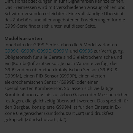
Diffusionsabdeckungen in fünf Signalfarben kennzeichnen.
Das Freimessen wird mit verschiedenen Ansaugrohren und
Schwimmersonden erleichtert. Eine vollständige Übersicht
des Zubehörs und aller angebotenen Erweiterungen für die
G999-Serie findet sich unten auf dieser Seite.
Modellvarianten
Innerhalb der G999-Serie stehen die 5 Modellvarianten
G999C
,
G999P
,
G999E
,
G999M
und
G999S
zur Verfügung.
Obligatorisch für alle Geräte sind 3 elektrochemische und
ein (Kombi-)Infrarotsensor. Je nach Variante verfügt das
G999 zudem über einen katalytischen Sensor (G999C &
G999M), einen PID-Sensor (G999P), einen vierten
elektrochemischen Sensor (G999E) oder einen
spezialisierten Kombisensor. So lassen sich vielfältige
Kombinationen aus bis zu sieben Gasen oder Messbereichen
festlegen, die gleichzeitig überwacht werden. Das speziell für
den Bergbau konzipierte G999M ist für den Einsatz in Ex-
Zone 0 eigensicher (Zündschutzart „ia“) und druckfest
gekapselt (Zündschutzart „da“).