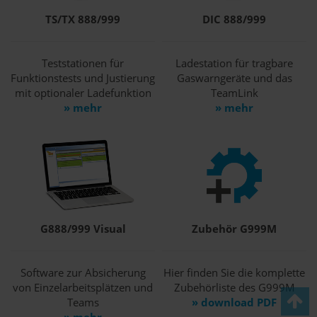
TS/TX 888/999
DIC 888/999
Teststationen für
Ladestation für tragbare
Funktionstests und Justierung
Gaswarngeräte und das
mit optionaler Ladefunktion
TeamLink
» mehr
» mehr
G888/999 Visual
Zubehör G999M
Software zur Absicherung
Hier finden Sie die komplette
von Einzelarbeitsplätzen und
Zubehörliste des G999M
Teams
» download PDF
» mehr