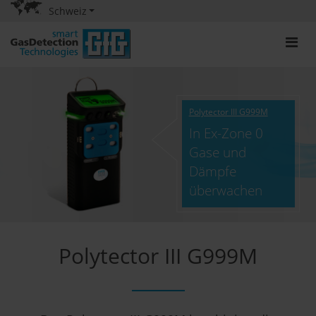
Schweiz
Polytector III G999M
In Ex-Zone 0
Gase und
Dämpfe
überwachen
Polytector III G999M