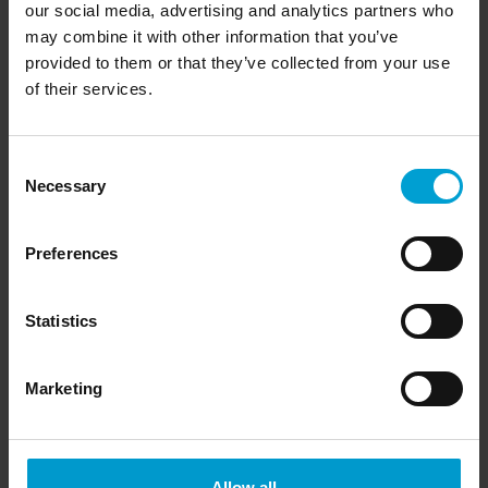
our social media, advertising and analytics partners who
may combine it with other information that you’ve
provided to them or that they’ve collected from your use
Downloads
of their services.
Consent
Necessary
Selection
» Produktbroschüre G999 (PDF)
» Kurzanleitung G999 (PDF)
Preferences
» Kurzanleitung G999 mit Pumpe (PDF)
» Technische Spezifikationen G999 (PDF)
Statistics
Marketing
Videos
Allow all