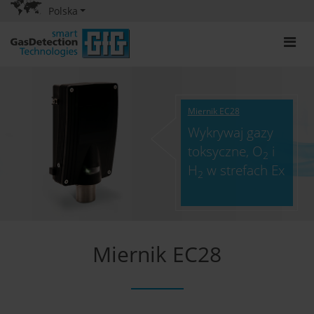
Polska
Miernik EC28
Wykrywaj gazy
toksyczne, O
i
2
H
w strefach Ex
2
Miernik EC28