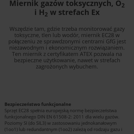
Miernik gazów toksycznych, O
2
i H
w strefach Ex
2
Wszędzie tam, gdzie trzeba monitorować gazy
toksyczne, tlen lub wodór, miernik EC28 w
połączeniu ze sprawdzonymi centrami GfG jest
niezawodnym i ekonomicznym rozwiązaniem.
Ten miernik z certyfikatem ATEX pozwala na
bezpieczne użytkowanie, nawet w strefach
zagrożonych wybuchem.
Bezpieczeństwo funkcjonalne
Sprzęt EC28 spełnia europejską normę bezpieczeństwa
funkcjonalnego DIN EN 61508-2: 2011 dla wielu gazów.
Poziomy SI (do SIL3) w zastosowaniu jednokanałowym
(1oo1) lub redundantnym (1oo2) zależą od rodzaju gazu i