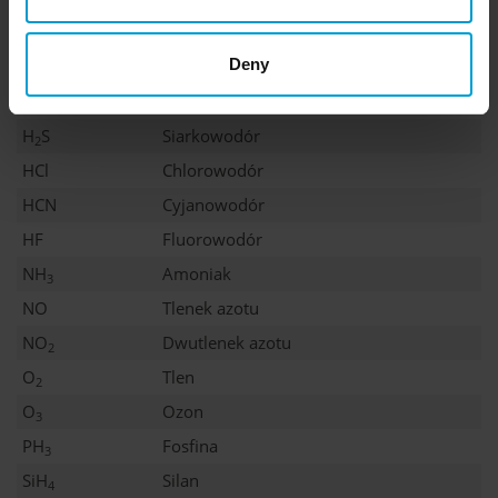
2
CO
Tlenek węgla
Deny
COCl
Fosgen
2
H
Wodór
2
H
S
Siarkowodór
2
HCl
Chlorowodór
HCN
Cyjanowodór
HF
Fluorowodór
NH
Amoniak
3
NO
Tlenek azotu
NO
Dwutlenek azotu
2
O
Tlen
2
O
Ozon
3
PH
Fosfina
3
SiH
Silan
4