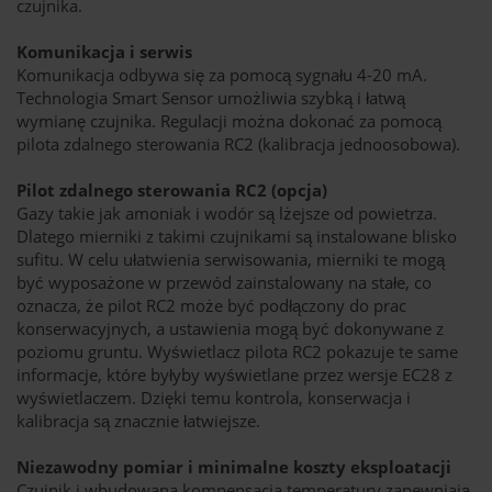
czujnika.
Komunikacja i serwis
Komunikacja odbywa się za pomocą sygnału 4-20 mA.
Technologia Smart Sensor umożliwia szybką i łatwą
wymianę czujnika. Regulacji można dokonać za pomocą
pilota zdalnego sterowania RC2 (kalibracja jednoosobowa).
Pilot zdalnego sterowania RC2 (opcja)
Gazy takie jak amoniak i wodór są lżejsze od powietrza.
Dlatego mierniki z takimi czujnikami są instalowane blisko
sufitu. W celu ułatwienia serwisowania, mierniki te mogą
być wyposażone w przewód zainstalowany na stałe, co
oznacza, że pilot RC2 może być podłączony do prac
konserwacyjnych, a ustawienia mogą być dokonywane z
poziomu gruntu. Wyświetlacz pilota RC2 pokazuje te same
informacje, które byłyby wyświetlane przez wersje EC28 z
wyświetlaczem. Dzięki temu kontrola, konserwacja i
kalibracja są znacznie łatwiejsze.
Niezawodny pomiar i minimalne koszty eksploatacji
Czujnik i wbudowana kompensacja temperatury zapewniają