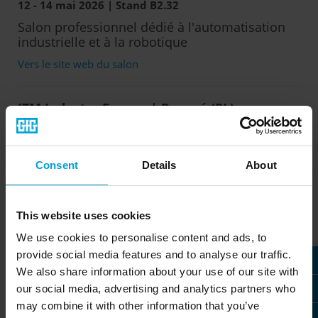
12 - 14 mai 2026 | Stand B2.32
Salon professionnel dédié à l'automatisation
industrielle et à la robotique
Vers le site web du salon
ITM Industry Europe | Poznań (PL)
26 - 29 mai 2026
Salon professionnel dédié à l'automatisation
industrielle et à la robotique
Consent
Details
About
Vers le site web du salon
This website uses cookies
INTERSCHUTZ | Hanovre
We use cookies to personalise content and ads, to
Du 1er au 6 juin 2026 | Hall 27 / Stand H43
provide social media features and to analyse our traffic.
We also share information about your use of our site with
Salon international dédié aux pompiers, aux
our social media, advertising and analytics partners who
services de secours et à la protection civile
may combine it with other information that you’ve
Vers le site web du salon