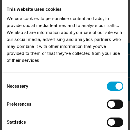
de standaardtests ook de praktijktest doorstaan.
This website uses cookies
Regelmatige onderscheidingen, zoals onafhankelijke design-
of veiligheidsprijzen, bewijzen zowel de
We use cookies to personalise content and ads, to
gebruiksvriendelijkheid als de geschiktheid voor praktisch
provide social media features and to analyse our traffic.
gebruik. Wij zijn
ISO gecertificeerd volgens 9001:2015
, ATEX
We also share information about your use of our site with
en IECEx QAR QM.
our social media, advertising and analytics partners who
may combine it with other information that you’ve
provided to them or that they’ve collected from your use
of their services.
Consent
Necessary
Selection
Preferences
Statistics