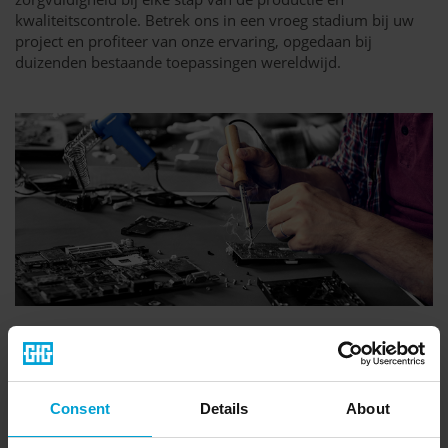
kwaliteitscontrole. Betrek ons in een vroeg stadium bij uw
project en profiteer van onze ervaring, opgedaan bij
duizenden bestaande toepassingen wereldwijd.
Hoge kwaliteit en gecertificeerd
Consent
Details
About
We hechten veel belang aan het feit dat GfG-producten naast