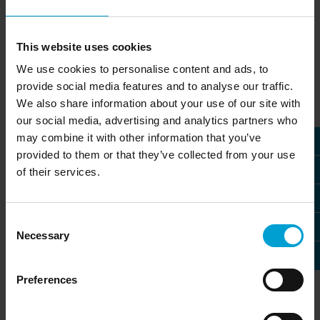
Il est important pour nous que les produits GfG passent non
seulement les tests standards mais aussi le test pratique.
Des récompenses régulières, telles que des prix
This website uses cookies
indépendants de design ou de sécurité, démontrent à la fois
We use cookies to personalise content and ads, to
la convivialité et le caractère pratique. Nous sommes
provide social media features and to analyse our traffic.
certifiés ISO selon la norme 9001:2015
, ATEX et IECEx QAR
QM.
We also share information about your use of our site with
our social media, advertising and analytics partners who
may combine it with other information that you’ve
provided to them or that they’ve collected from your use
of their services.
Consent
Necessary
Selection
Preferences