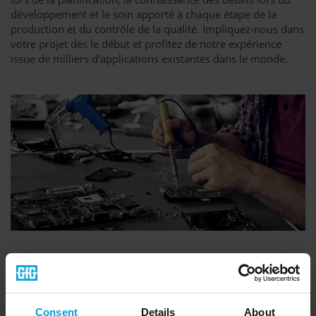
développement et le soin apporté à chaque étape de la
production et du contrôle de la qualité. Impliquez-nous dans
votre projet dès le début et profitez de notre expérience
issue de milliers d'applications existantes dans le monde.
Haute qualité et certifié
Consent
Details
About