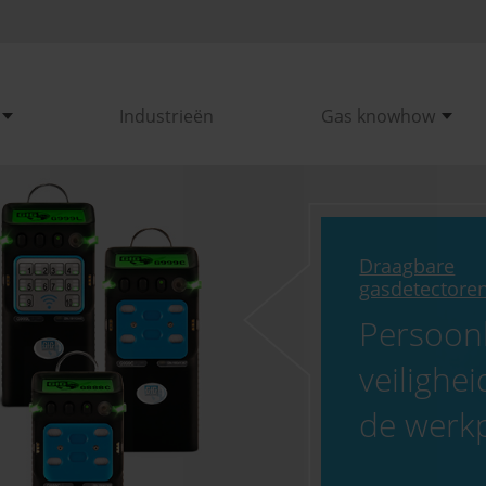
Industrieën
Gas knowhow
Draagbare
gasdetectore
Persoonl
veilighe
de werk