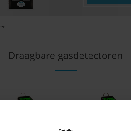
ren
Draagbare gasdetectoren
Details