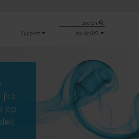
Support
insideGfG
n
ijke
id op
plek