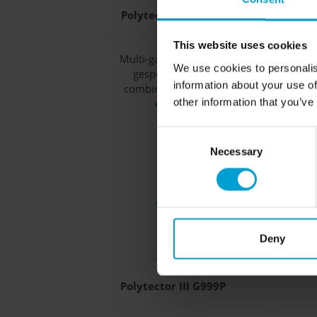
Polytector III G999S
This website uses cookies
Multi-gasdetector met
Mult
We use cookies to personalis
gespecialiseerde
information about your use of
combinatiesensoren
other information that you’ve
» meer
Consent
Necessary
Selection
Deny
Polytector III G999P