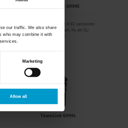
Polytector III G999E
gebruik
Multi-gasdetector met 4 EC-sensoren
se our traffic. We also share
voor toxische gassen, H
en O
2
2
ers who may combine it with
» meer
 services.
Marketing
Allow all
M
TeamLink G999L