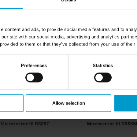
Polytector III G999C
Polytector III G999M
i-gasdetector voor gebruik in
Multi-gasdetector voor veilig 
e content and ads, to provide social media features and to analy
besloten ruimten
in Ex-Zone 0
 our site with our social media, advertising and analytics partn
» meer
» meer
 provided to them or that they’ve collected from your use of their
Preferences
Statistics
Allow selection
Microtector III G888C
Microtector III G888