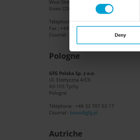
West Street | Coggeshall
Essex CO6 1NT | Grande-Bretagne
Téléphone : +44 1376 561463
Fax : +44 1376 561704
Courriel :
sales@gfggas.co.uk
Deny
Pologne
GfG Polska Sp. z o.o.
Ul. Estetyczna 4/C9
43-105 Tychy
Pologne
Téléphone : +48 32 707 03 17
Courriel :
biuro@gfg.pl
Autriche