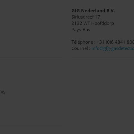
GfG Nederland B.V.
Siriusdreef 17
2132 WT Hoofddorp
Pays-Bas
Téléphone : +31 (0)6 4841 80
Courriel :
info@gfg-gasdetectio
ng,