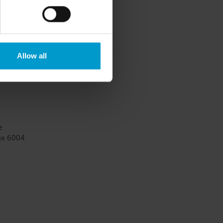
ce
5
n.fr
Allow all
e
ox 6004