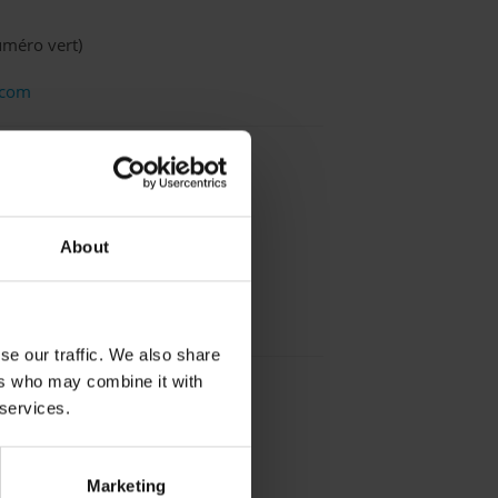
méro vert)
.com
ebau AG (siège Romandie)
About
15
se
se our traffic. We also share
ers who may combine it with
 services.
Marketing