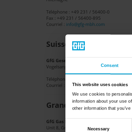
Téléphone : +49 231 / 56400-0
Fax : +49 231 / 56400-895
Courriel :
info@gfg-mbh.com
Suisse
GfG Gesellschaft für Gerätebau AG
Consent
Vogelsangstrasse 13 | 8307 Effretikon | S
Téléphone : +41 44 982 12 90
Courriel :
info@gfg.ch
This website uses cookies
We use cookies to personalis
information about your use of
Grande-Bretagne
other information that you’ve
GfG Gas Detection UK Ltd
Consent
Unit 8, Griggs Business Centre
Necessary
Selection