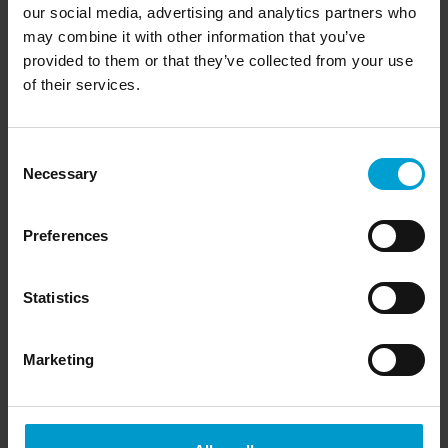
partir du sol ou par-dessus une obstruction. Lorsqu'il est
our social media, advertising and analytics partners who
utilisé conjointement avec la fonction d'étalonnage à
may combine it with other information that you’ve
distance du contrôleur GMA22-M (CC22 ex et CC33) ou de la
provided to them or that they’ve collected from your use
télécommande RC2 (CC28), l'étalonnage et, si nécessaire, le
réglage peuvent être effectués par un seul technicien.
of their services.
Consent
Necessary
Selection
Preferences
Statistics
Marketing
L'effet cheminée est préservé
L'adaptateur d'étalonnage à distance étant doté de grandes