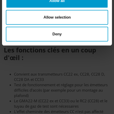
ouvertures sur le fond, l'alimentation en gaz de prélèvement
Allow all
n'est pas affectée par l'effet de cheminée. Le gaz
d'échantillonnage passe sans encombre par le tuyau fixé en
permanence dans la chambre de mesure du capteur CC. Les
Allow selection
temps de réponse courts des transmetteurs CC22 ex, CC28
et CC33 sont conservés et permettent d'avertir à temps des
risques d'explosion.
Deny
Les fonctions clés en un coup
d'œil :
Convient aux transmetteurs CC22 ex, CC28, CC28 D,
CC28 DA et CC33
Test de fonctionnement et réglage pour les émetteurs
difficiles d'accès (par exemple pour un montage au
plafond)
Le GMA22-M (CC22 ex et CC33) ou le RC2 (CC28) et le
tuyau de gaz de test sont nécessaires
L'effet cheminée des émetteurs CC n'est pas affecté