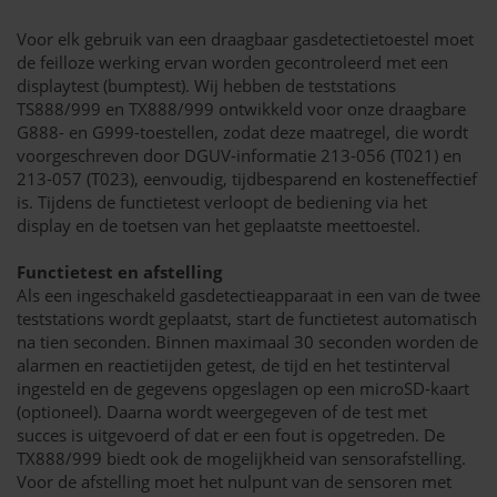
Voor elk gebruik van een draagbaar gasdetectietoestel moet
de feilloze werking ervan worden gecontroleerd met een
displaytest (bumptest). Wij hebben de teststations
TS888/999 en TX888/999 ontwikkeld voor onze draagbare
G888- en G999-toestellen, zodat deze maatregel, die wordt
voorgeschreven door DGUV-informatie 213-056 (T021) en
213-057 (T023), eenvoudig, tijdbesparend en kosteneffectief
is. Tijdens de functietest verloopt de bediening via het
display en de toetsen van het geplaatste meettoestel.
Functietest en afstelling
Als een ingeschakeld gasdetectieapparaat in een van de twee
teststations wordt geplaatst, start de functietest automatisch
na tien seconden. Binnen maximaal 30 seconden worden de
alarmen en reactietijden getest, de tijd en het testinterval
ingesteld en de gegevens opgeslagen op een microSD-kaart
(optioneel). Daarna wordt weergegeven of de test met
succes is uitgevoerd of dat er een fout is opgetreden. De
TX888/999 biedt ook de mogelijkheid van sensorafstelling.
Voor de afstelling moet het nulpunt van de sensoren met