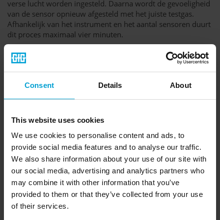
verse lucht worden ingesteld. Daarna wordt de gevoeligheid
van de sensor opnieuw afgesteld met het juiste testgas.
Afhankelijk van het instrument en het aantal sensoren duurt
dit proces maximaal vier minuten.
Stroomvoorziening en oplaadfunctie (optioneel)
De teststations worden gevoed via een externe 12 volt
voedingseenheid of via een PC aangesloten via USB. Als een
Consent
Details
About
uitgeschakeld gasdetectietoestel in het teststation wordt
geplaatst, start het oplaadproces automatisch. Zodra het
teststation volledig is opgeladen, schakelt het over op
druppellading om de batterij te sparen. Voor de
This website uses cookies
oplaadfunctie is een 230 volt-voeding of een
We use cookies to personalise content and ads, to
autolaadadapter nodig.
provide social media features and to analyse our traffic.
We also share information about your use of our site with
our social media, advertising and analytics partners who
may combine it with other information that you’ve
provided to them or that they’ve collected from your use
of their services.