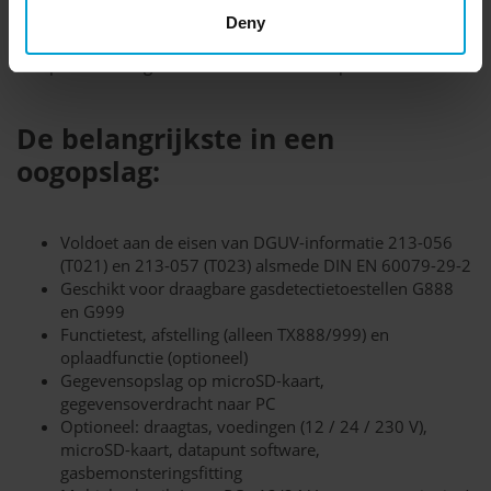
toevoer en afvoer van testgas. De documentatie wordt
Deny
opgeslagen op een microSD-kaart. De verbinding met een
computer wordt gemaakt via de mini-USB-poort.
De belangrijkste in een
oogopslag:
Voldoet aan de eisen van DGUV-informatie 213-056
(T021) en 213-057 (T023) alsmede DIN EN 60079-29-2
Geschikt voor draagbare gasdetectietoestellen G888
en G999
Functietest, afstelling (alleen TX888/999) en
oplaadfunctie (optioneel)
Gegevensopslag op microSD-kaart,
gegevensoverdracht naar PC
Optioneel: draagtas, voedingen (12 / 24 / 230 V),
microSD-kaart, datapunt software,
gasbemonsteringsfitting