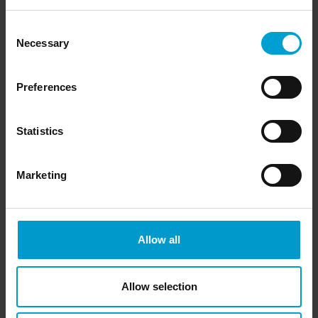
Consent
Necessary
Selection
Preferences
Statistics
Marketing
Allow all
Uitrusting en toebehoren
Een gasbemonsteringsfitting (optioneel) moet worden
Allow selection
gebruikt voor de testgastaak met een gascilinder. Beide
teststations hebben elk een ingang en een uitgang voor de