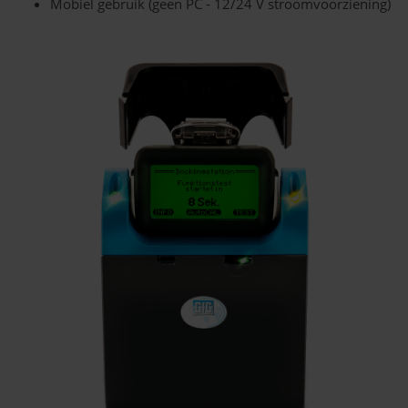
Mobiel gebruik (geen PC - 12/24 V stroomvoorziening)