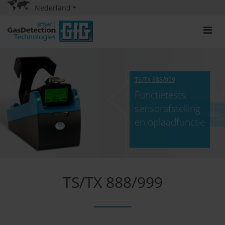
Nederland
TS/TX 888/999
Functietests,
sensorafstelling
en oplaadfunctie
TS/TX 888/999