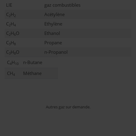
LIE
gaz combustibles
C
H
Acétylène
2
2
C
H
Ethylène
2
4
C
H
O
Ethanol
2
6
C
H
Propane
3
8
C
H
O
n-Propanol
3
8
C
H
n-Butane
4
10
CH
Méthane
4
Autres gaz sur demande.