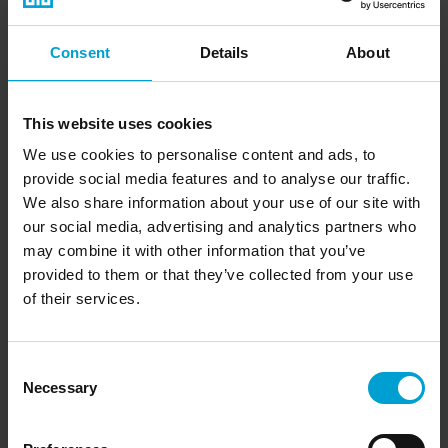
est requise pour une utilisation dans de nombreuses
installations industrielles et dans les mines. Le boîtier V4A
Consent
Details
About
en acier inoxydable et polycarbonate est protégé contre la
pénétration de la poussière et de l'eau (classe de protection :
IP67). Les accessoires disponibles comprennent une plaque
de protection et un filtre à poussière.
This website uses cookies
We use cookies to personalise content and ads, to
provide social media features and to analyse our traffic.
Les fonctions clés en un coup
We also share information about your use of our site with
d'œil :
our social media, advertising and analytics partners who
may combine it with other information that you’ve
Informations générales :
provided to them or that they’ve collected from your use
of their services.
Principe de mesure : infrarouge (IR)
Pour les gaz et vapeurs combustibles
Sécurité intrinsèque
Consent
Insensible aux poisons du capteur
Necessary
Durée de vie prévue du capteur : 6 ans
Selection
Affichage couleur (en option : rotatif)
Transmission du signal : 4-20 mA