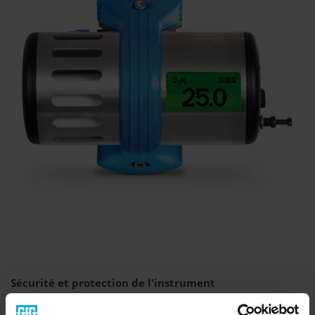
Sécurité et protection de l'instrument
L'IR29 Di est certifié ATEX pour une utilisation en zone Ex 0.
Il est conforme à la norme de sécurité intrinsèque " i ", qui