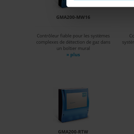
GMA200-MW16
Contrôleur fiable pour les systèmes
Co
complexes de détection de gaz dans
systè
un boîtier mural
» plus
GMA200-RTW