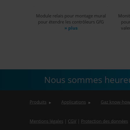
Module relais pour montage mural
Monit
pour étendre les contrôleurs GfG
pour
» plus
vale
Nous sommes heureux
Produits
Applications
Gaz know-ho
▶
▶
Mentions légales
|
CGV
|
Protection des données