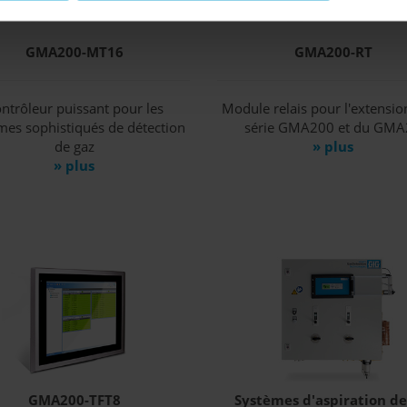
GMA200-MT16
GMA200-RT
ntrôleur puissant pour les
Module relais pour l'extensio
mes sophistiqués de détection
série GMA200 et du GMA
de gaz
» plus
» plus
GMA200-TFT8
Systèmes d'aspiration de