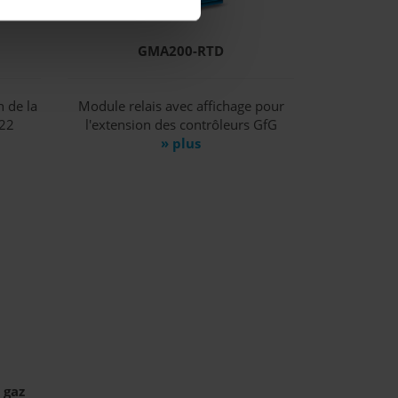
GMA200-RTD
n de la
Module relais avec affichage pour
22
l'extension des contrôleurs GfG
» plus
 gaz