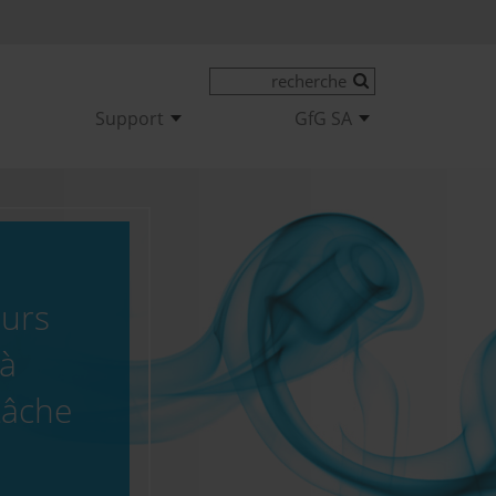
Support
GfG SA
eurs
 à
tâche