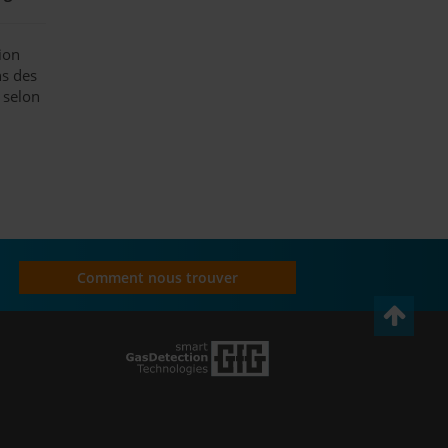
ion
ns des
 selon
!
Comment nous trouver