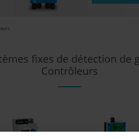
leurs
tèmes fixes de détection de g
Contrôleurs