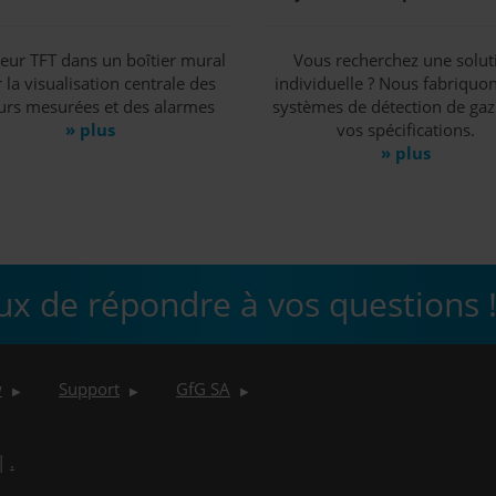
eur TFT dans un boîtier mural
Vous recherchez une solut
 la visualisation centrale des
individuelle ? Nous fabriquo
urs mesurées et des alarmes
systèmes de détection de gaz
» plus
vos spécifications.
» plus
 de répondre à vos questions 
w
Support
GfG SA
▶
▶
▶
|
.