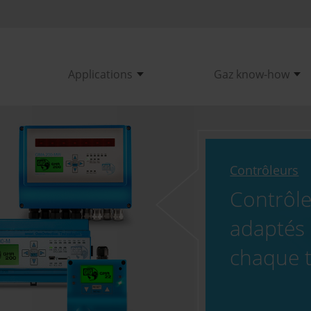
Applications
Gaz know-how
Contrôleurs
Contrôl
adaptés
chaque 