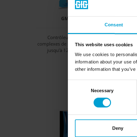
GMA400-MT
Consent
Contrôleur pour systèmes
Cont
complexes de détection de gaz avec
pour 
This website uses cookies
jusqu'à 128 transmetteurs
We use cookies to personalis
» plus
information about your use of
other information that you’ve
Consent
Necessary
Selection
Deny