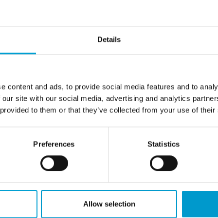
GMA012
GMA22-M
Details
rôleur monocanal polyvalent
Contrôleur polyvalent pour les
les systèmes de détection de
systèmes de détection de 
gaz
» plus
e content and ads, to provide social media features and to analy
» plus
 our site with our social media, advertising and analytics partn
 provided to them or that they’ve collected from your use of their
Preferences
Statistics
Allow selection