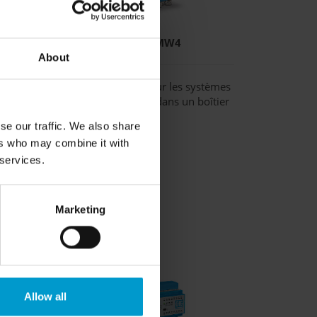
GMA200-MW4
About
 petits
Contrôleur fiable pour les systèmes
gaz
de détection de gaz dans un boîtier
mural
se our traffic. We also share
» plus
ers who may combine it with
 services.
Marketing
Allow all