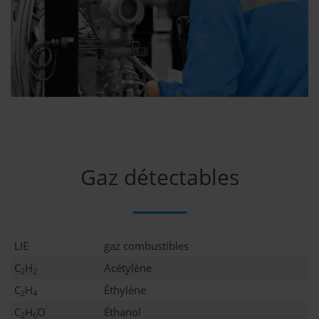
Gaz détectables
LIE
gaz combustibles
C
H
Acétylène
2
2
C
H
Éthylène
2
4
C
H
O
Éthanol
2
6