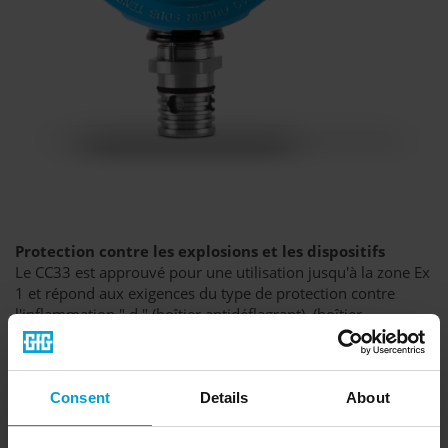
Protection contre les explosions et les dispositifs
Le CC33 est approuvé pour une utilisation jusqu'à la zone Ex
1 et répond aux exigences du type de protection contre
l'inflammation " d " (boîtier antidéflagrant). (boîtier
antidéflagrant). Le boîtier en aluminium revêtu d'époxy et
les joints en Viton garantissent une longue durée de
fonctionnement, même dans les conditions les plus
difficiles. Le transmetteur est protégé contre la pénétration
Consent
Details
About
de la poussière et de l'eau conformément à la norme IP54. Si
nécessaire, l'indice de protection peut être porté à IP67