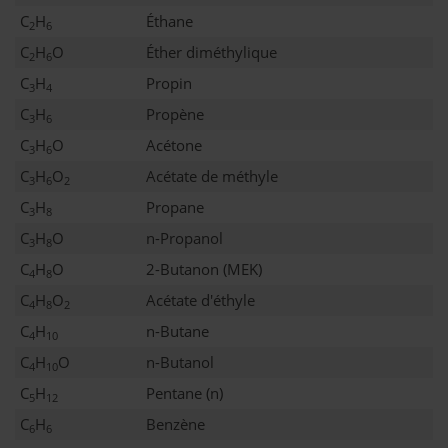
C
H
Éthane
2
6
C
H
O
Éther diméthylique
2
6
C
H
Propin
3
4
C
H
Propène
3
6
C
H
O
Acétone
3
6
C
H
O
Acétate de méthyle
3
6
2
C
H
Propane
3
8
C
H
O
n-Propanol
3
8
C
H
O
2-Butanon (MEK)
4
8
C
H
O
Acétate d'éthyle
4
8
2
C
H
n-Butane
4
10
C
H
O
n-Butanol
4
10
C
H
Pentane (n)
5
12
C
H
Benzène
6
6