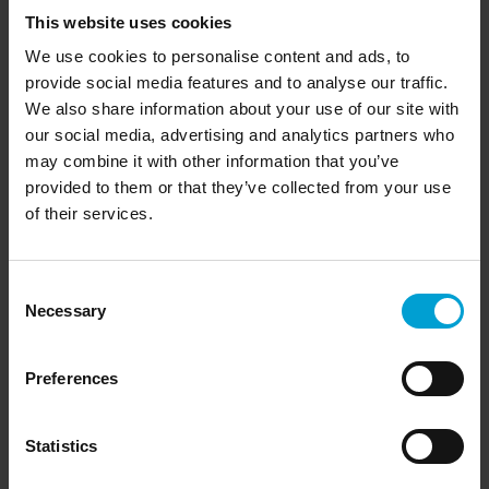
grâce à des joints filetés supplémentaires. Pour les
This website uses cookies
applications nécessitant un boîtier en acier inoxydable, le
We use cookies to personalise content and ads, to
CC33 est disponible avec un
boîtier en acier inoxydable non
peint
.
provide social media features and to analyse our traffic.
We also share information about your use of our site with
our social media, advertising and analytics partners who
Les points clés en un coup d'œil :
may combine it with other information that you’ve
provided to them or that they’ve collected from your use
of their services.
Informations générales :
principe de mesure : combustion catalytique (CC)
pour les gaz et les vapeurs inflammables
Consent
boîtier encapsulé résistant à la pression en aluminium
Necessary
Selection
avec verre pare-balles (10 mm)
affichage couleur de 2,2 pouces
durée de vie prévue du capteur : 5 ans
Preferences
transmission du signal : 4-20 mA / RS-485 /
ACDC
classe de protection : IP67 (avec joint fileté, sinon IP54)
Agréments / Certifications :
Statistics
Certification ATEX : II 2G Ex db IIC T6 Gb