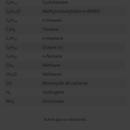
C
H
Cyclohexane
6
12
C
H
O
Méthylisobutylcétone (MIBK)
6
12
C
H
n-Hexane
6
14
C
H
Toluène
7
8
C
H
n-Heptane
7
16
C
H
Octane (n)
8
18
C
H
n-Nonane
9
20
CH
Méthane
4
CH
O
Méthanol
4
CO
Monoxyde de carbone
H
Hydrogène
2
NH
Ammoniac
3
Autres gaz sur demande.