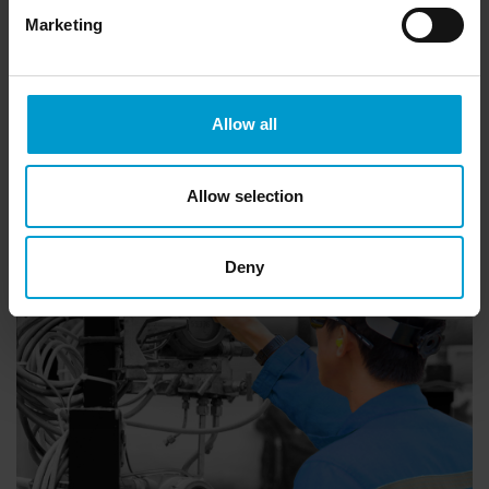
(II 2G Ex db ib IIC T4/T6 Gb avec buzzer)
Marketing
Disponible en option :
trois sorties relais, tige magnétique, pare-brise,
adaptateur de débit, adaptateur de calibrage à
distance, buzzer, bouchon fileté, presse-étoupe
Allow all
Allow selection
Deny