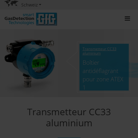
Schweiz
Transmetteur CC33
aluminium
Boîtier
antidéflagrant
pour zone ATEX
1
Transmetteur CC33
aluminium