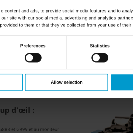
tre rechargés sur place sans avoir besoin d'une prise
e content and ads, to provide social media features and to analy
 our site with our social media, advertising and analytics partn
 provided to them or that they’ve collected from your use of their
 ou mobile
 de sécurité doivent être prêts
Preferences
Statistics
ine garantit une durée de
de la présence de gaz
ute la durée de l'opération.
et G888 et de TeamLink soit
 de charge DIC888/999-B.
Allow selection
tation en option ou un
up d'œil :
 G888 et G999 et au moniteur