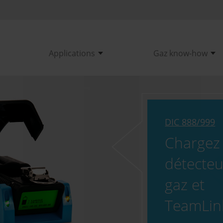
Applications
Gaz know-how
DIC 888/999
Chargez 
détecteu
gaz et
TeamLin