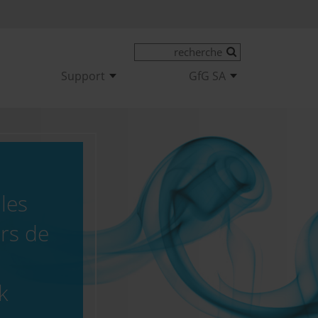
Support
GfG SA
les
rs de
k