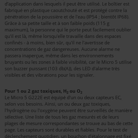
d'application dans lesquels il peut être utilisé. Le boîtier est
fabriqué en plastique caoutchouté et est protégé contre la
pénétration de la poussière et de l'eau (IP54 ; bientôt IP68).
Grâce à sa petite taille et à son faible poids (115 g
maximum), la personne qui le porte peut facilement oublier
qu'il est là, même lorsqu'elle travaille dans des espaces
confinés - à moins, bien sûr, qu'il ne l'avertisse de
concentrations de gaz dangereuses. Aucune alarme ne
passera inaperçue, même dans les environnements
bruyants ou les zones à faible visibilité, car le Micro 5 utilise
son buzzer puissant (103 db(A)), des LED d'alarme très
visibles et des vibrations pour les signaler.
Pour 1 ou 2 gaz toxiques, H
ou O
2
2
Le Micro 5 G222E est équipé d'un ou deux capteurs EC,
selon vos besoins. Ainsi, un ou deux gaz toxiques,
l'hydrogène ou l'oxygène peuvent être surveillés de manière
sélective. Une liste de tous les gaz mesurés et de leurs
plages de mesure correspondantes se trouve au bas de cette
page. Les capteurs sont durables et fiables. Pour le test de
déclenchement quotidien, un bouchon d'étalonnage est fixé