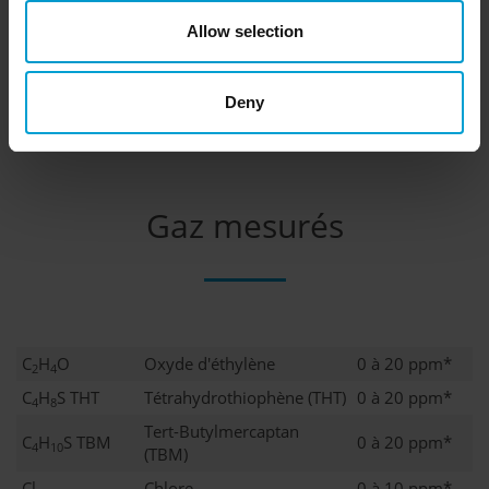
Allow selection
Deny
Gaz mesurés
C
H
O
Oxyde d'éthylène
0 à 20 ppm*
2
4
C
H
S THT
Tétrahydrothiophène (THT)
0 à 20 ppm*
4
8
Tert-Butylmercaptan
C
H
S TBM
0 à 20 ppm*
4
10
(TBM)
Cl
Chlore
0 à 10 ppm*