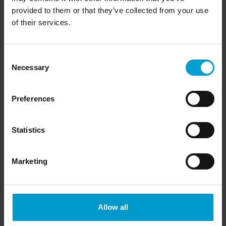
en gaz de test
provided to them or that they’ve collected from your use
smart Capuchon d'étalonnage pour la lecture de la
of their services.
mémoire de l'enregistreur de données
Station d'accueil DS400/404 pour le réglage
Consent
Necessary
Selection
Preferences
Statistics
Marketing
Allow all