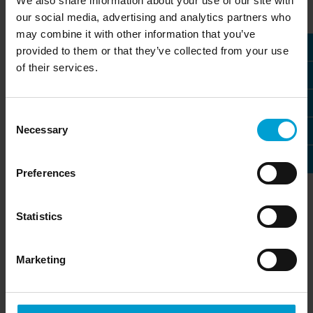
We also share information about your use of our site with
und explosiver Gase in Kontakt oder sind der Gefahr des
our social media, advertising and analytics partners who
Sauerstoffmangels ausgesetzt. Eine zuverlässige und
may combine it with other information that you’ve
individuell auf den zu überwachenden Abschnitt
provided to them or that they’ve collected from your use
zugeschnittene Gaswarnanlage ist in diesen
of their services.
Produktionsprozessen daher unerlässlich. Fortlaufend neue
Entwicklungen wie die E-Mobilität und
Wasserstoffbrennzellen erfordern flexible und erweiterbare
Gaswarnsysteme, die Zeit und Kosten für Neuinstallationen
Consent
sparen. Die GfG kann mit passgenauen Lösungen zur
Necessary
Selection
Sicherheit in modernen Produktionsketten für PKW, LKW
und andere Fahrzeuge beitragen.
Preferences
Statistics
Marketing