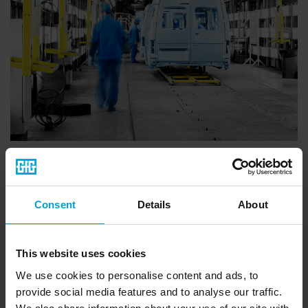
Gasmessung in der
Kraftfahrzeugproduktion
Consent
Details
About
Die Automobilindustrie umfasst eine Reihe unterschiedlicher
Fertigungsbereiche, in denen Gase zum Einsatz kommen
This website uses cookies
oder entstehen und daher zu überwachen sind. Vom
Karosseriebau über Prüfstände, die Befüllung von Reifen
We use cookies to personalise content and ads, to
und Leuchtmitteln sowie die Lackierung bis hin zur
provide social media features and to analyse our traffic.
Betankung kommen Mitarbeiter mit einer Vielzahl toxischer